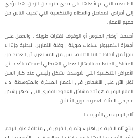
الطبيعية التي تم شغلها على مدى فترة من الزمن. هذا يؤدي
إلى أمراض المفاصل والعظام والتنكسية التي تصيب الناس من
جميع الأعمار.
أصبحت أوضاع الجلوس أو الوقوف لفترات طويلة ، والعمل على
أجهزة الكمبيوتر لساعات طويلة ، وقلة التمارين البدنية جزءًا لا
يتجزأ من أنماط حياتنا الحالية. ليس من المستغرب أن العديد من
المشاكل المتعلقة بالجهاز العضلي الهيكلي أصبحت شائعة الآن.
الأمراض التنكسية التي شوهدت بشكل رئيسي عند كبار السن
تؤثر الآن على الأشخاص في الأعمار المبكرة والمتوسطة. داء
الفقار الرقبية هو أحد مشاكل العمود الفقري التي تظهر بشكل
عام في الفئات العمرية فوق الثلاثين.
آلام الرقبة في الأيورفيدا
ينتج ألم الرقبة عن اهتراء وتمزق القرص في منطقة عنق الرحم.
تشير الأيورفيدا إليها باسم Sandhigata Vata في الأيورفيدا. لم