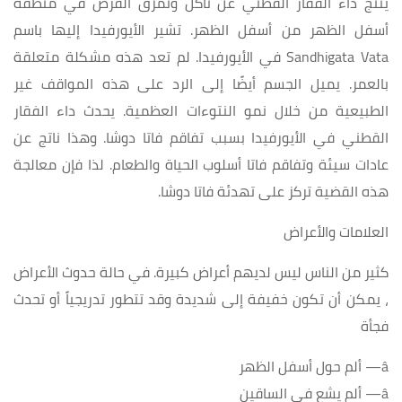
ينتج داء الفقار القطني عن تآكل وتمزق القرص في منطقة
أسفل الظهر من أسفل الظهر. تشير الأيورفيدا إليها باسم
Sandhigata Vata في الأيورفيدا. لم تعد هذه مشكلة متعلقة
بالعمر. يميل الجسم أيضًا إلى الرد على هذه المواقف غير
الطبيعية من خلال نمو النتوءات العظمية. يحدث داء الفقار
القطني في الأيورفيدا بسبب تفاقم فاتا دوشا. وهذا ناتج عن
عادات سيئة وتفاقم فاتا أسلوب الحياة والطعام. لذا فإن معالجة
هذه القضية تركز على تهدئة فاتا دوشا.
العلامات والأعراض
كثير من الناس ليس لديهم أعراض كبيرة. في حالة حدوث الأعراض
، يمكن أن تكون خفيفة إلى شديدة وقد تتطور تدريجياً أو تحدث
فجأة
â— ألم حول أسفل الظهر
â— ألم يشع في الساقين