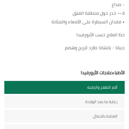
- صداع
â— خدر حول منطقة العنق
• فقدان السيطرة على الأمعاء والمثانة
خط العلاج حسب الأيورفيدا
ديبانا - باتشانا: طارد للريح وهضم
الأطباءعلاجات الأيورفيدا
آلام الظهر والرقبة
رعاية ما بعد الولادة
العناية بالجمال