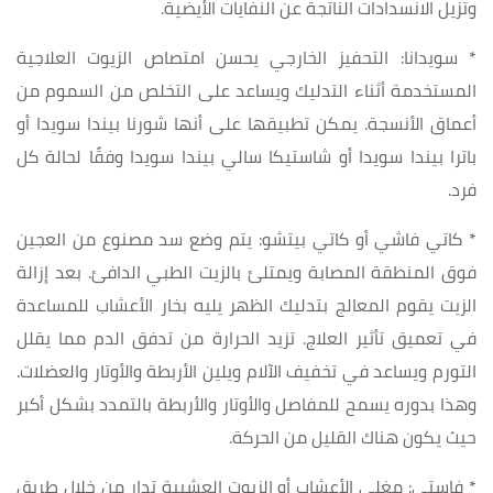
وتزيل الانسدادات الناتجة عن النفايات الأيضية.
* سويدانا: التحفيز الخارجي يحسن امتصاص الزيوت العلاجية
المستخدمة أثناء التدليك ويساعد على التخلص من السموم من
أعماق الأنسجة. يمكن تطبيقها على أنها شورنا بيندا سويدا أو
باترا بيندا سويدا أو شاستيكا سالي بيندا سويدا وفقًا لحالة كل
فرد.
* كاتي فاشي أو كاتي بيتشو: يتم وضع سد مصنوع من العجين
فوق المنطقة المصابة ويمتلئ بالزيت الطبي الدافئ. بعد إزالة
الزيت يقوم المعالج بتدليك الظهر يليه بخار الأعشاب للمساعدة
في تعميق تأثير العلاج. تزيد الحرارة من تدفق الدم مما يقلل
التورم ويساعد في تخفيف الآلام ويلين الأربطة والأوتار والعضلات.
وهذا بدوره يسمح للمفاصل والأوتار والأربطة بالتمدد بشكل أكبر
حيث يكون هناك القليل من الحركة.
* فاستي: مغلي الأعشاب أو الزيوت العشبية تدار من خلال طريق