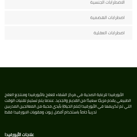
الاضطرابات الجنسية
اضطرابات الهضمية
اضطرابات العقلية
الأيورفيدا للرعاية الصحية في مركز الشفاء للعلاج بالأيورفيدا ومنتجع العلاج
الطبيعي يقدم مزيجًا سعيدًا من القديم والجديد. عندما يتم تسليم تقنيات الوقت
التي تم تكريمها في الأيورفيدا (علم الحياة) بأيدي محبة من المعالجين المدربين
تدريباً خاصاً باستخدام أفضل زيوت ومقويات الايورفيدا فقط
علاجات الأيورفيدا