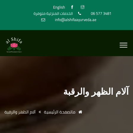
English
06 577 3481
الخدمات المنزلية متوفرة
info@alshifaayurveda.ae
آلام الظهر والرقبة
مالصفحة الرئيسية
آلام الظهر والرقبة