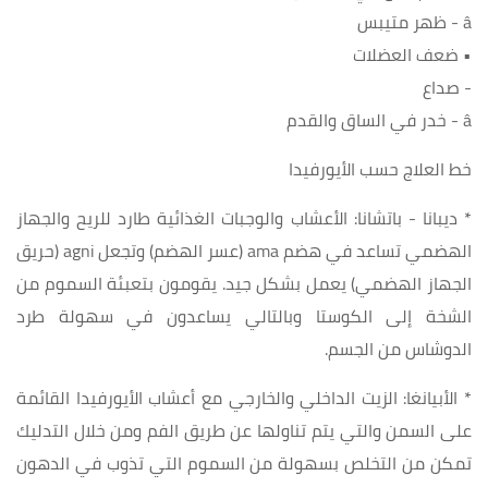
â - ظهر متيبس
• ضعف العضلات
- صداع
â - خدر في الساق والقدم
خط العلاج حسب الأيورفيدا
* ديبانا - باتشانا: الأعشاب والوجبات الغذائية طارد للريح والجهاز
الهضمي تساعد في هضم ama (عسر الهضم) وتجعل agni (حريق
الجهاز الهضمي) يعمل بشكل جيد. يقومون بتعبئة السموم من
الشخة إلى الكوستا وبالتالي يساعدون في سهولة طرد
الدوشاس من الجسم.
* الأبيانغا: الزيت الداخلي والخارجي مع أعشاب الأيورفيدا القائمة
على السمن والتي يتم تناولها عن طريق الفم ومن خلال التدليك
تمكن من التخلص بسهولة من السموم التي تذوب في الدهون