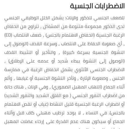
الاضطرابات الجنسية
للضعف الجنسي للذكور والإناث: يشمل الخلل الوظيفي الجنسي
لدى الذكور مجموعة متنوعة من المشاكل ، تتراوح من انخفاض
الرغبة الجنسية (انخفاض الاهتمام بالجنس) ، ضعف الانتصاب (ED)
، أي صعوبة الحفاظ على الانتصاب ، وسرعة القذف (الوصول إلى
النشوة الجنسية بسرعة كبيرة) ، والتأخير أو التثبيط القذف
(الوصول إلى النشوة ببطء شديد أو عدمه على الإطلاق) ،
الاضطراب الجنسي الأنثوي يشمل انخفاض الرغبة في ممارسة
الجنس ، وصعوبة الإثارة ، وتأخر النشوة الجنسية أو غيابها ، وألم
أثناء الجماع (التهاب المهبل الضموري) ، وفي الإناث ، هناك حالة
من اضطراب النفور الجنسي ( مع القلق الشديد والنفور الشديد)
أو اضطراب الرغبة الجنسية قليل النشاط (غياب أو نقص الاهتمام
بالجنس). في النساء ، لا يوجد ترطيب مهبلي كاف قبل وأثناء
الجماع أو سيكون هناك عدم القدرة على إرخاء عضلات المهبل